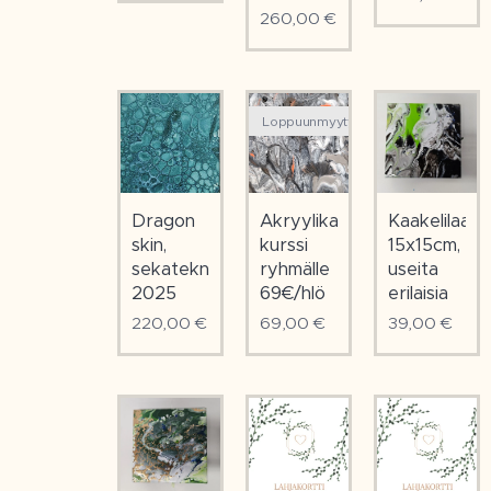
260,00
€
Loppuunmyyty
Dragon
Akryylikaato
Kaakelilaatat
skin,
kurssi
15x15cm,
sekatekniikka
ryhmälle
useita
2025
69€/hlö
erilaisia
220,00
€
69,00
€
39,00
€