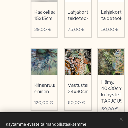
Kaakelilaatat,
Lahjakortti
Lahjakortti
15x15cm
taideteokseen
taideteoks
39,00
€
75,00
€
50,00
€
Hämy,
Kiinanruusu,
Vastustamaton,
40x30cm
sininen
24x30cm
kehystetty
TARJOUS
120,00
€
60,00
€
59,00
€
Käytämme evästeitä mahdollistaaksemme