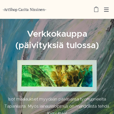
-ArtShop Carita Nissinen-
Verkkokauppa
(päivityksiä tulossa)
Isot maalaukset myydään pääasiassa työhuoneelta
Tapanilasta. Myös lainaussopimus on mahdollista tehdä.
Kysy lisää!