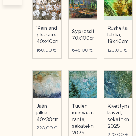
'Pain and
Ruskeita
Sypressit
pleasure',
lehtiä,
70x100cm
40x40cm
18x40cm
160,00
€
648,00
€
120,00
€
Tuulen
Kivettyneet
Jään
muovaama
kasvit,
jälkiä,
ranta,
sekatekniik
40x30cm
sekatekniikka
2025
220,00
€
2025
220,00
€