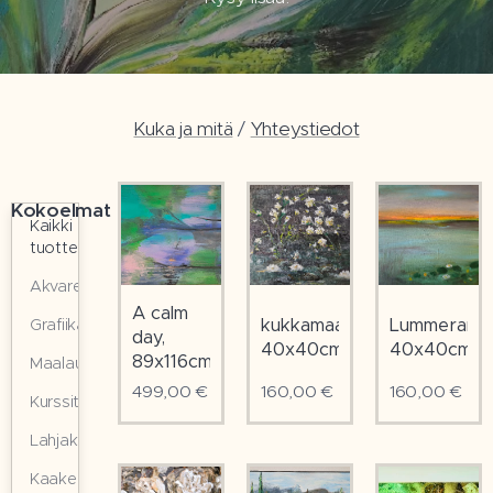
Kuka ja mitä
/
Yhteystiedot
Kokoelmat
Kaikki
tuotteet
Akvarellit
A calm
kukkamaalaus
Lummerant
Grafiikat
day,
40x40cm
40x40cm
89x116cm
Maalaukset
499,00
€
160,00
€
160,00
€
Kurssit
Lahjakortit
Kaakelilaatat