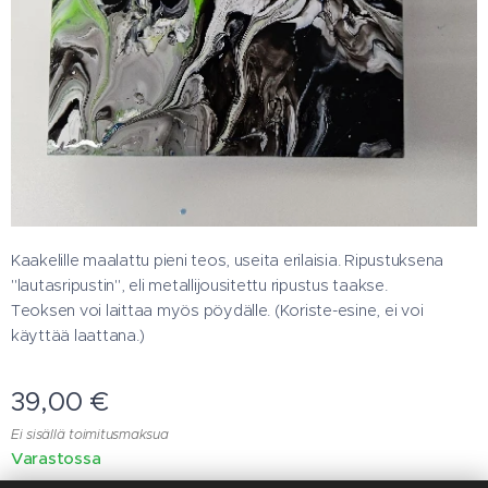
Kaakelille maalattu pieni teos, useita erilaisia. Ripustuksena
"lautasripustin", eli metallijousitettu ripustus taakse.
Teoksen voi laittaa myös pöydälle. (Koriste-esine, ei voi
käyttää laattana.)
39,00
€
Ei sisällä toimitusmaksua
Varastossa