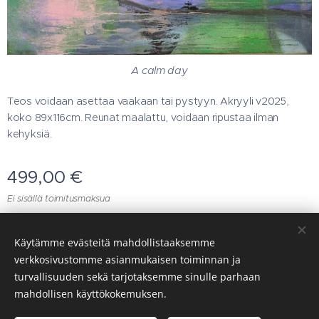
A calm day
Teos voidaan asettaa vaakaan tai pystyyn. Akryyli v2025,
koko 89x116cm. Reunat maalattu, voidaan ripustaa ilman
kehyksiä.
499,00
€
Ei sisällä toimitusmaksua
Käytämme evästeitä mahdollistaaksemme
© 2026 Kaikki oikeudet pidätetään
verkkosivustomme asianmukaisen toiminnan ja
turvallisuuden sekä tarjotaksemme sinulle parhaan
Art Carita Nissinen
Evästeet
mahdollisen käyttökokemuksen.