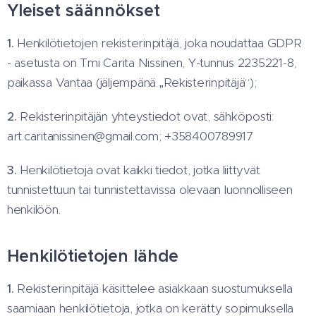
Yleiset säännökset
1.
Henkilötietojen rekisterinpitäjä, joka noudattaa GDPR
- asetusta on Tmi Carita Nissinen, Y-tunnus 2235221-8,
paikassa Vantaa (jäljempänä „Rekisterinpitäjä“);
2.
Rekisterinpitäjän yhteystiedot ovat, sähköposti:
art.caritanissinen@gmail.com; +358400789917
3.
Henkilötietoja ovat kaikki tiedot, jotka liittyvät
tunnistettuun tai tunnistettavissa olevaan luonnolliseen
henkilöön.
Henkilötietojen lähde
1.
Rekisterinpitäjä käsittelee asiakkaan suostumuksella
saamiaan henkilötietoja, jotka on kerätty sopimuksella