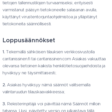
tietojen tallennustilojen turvaamiseksi, erityisesti
varmistanut pääsyn tietokoneelle salasanan avulla,
käyttänyt virustentorjuntaohjelmistoa ja ylläpitänyt
tietokoneita säännöllisesti.
Loppusäännökset
1.
Tekemällä sähköisen tilauksen verkkosivustolla
caritanissinen.fi tai caritanissinen.com Asiakas vakuuttaa
olevansa tietoinen kaikista henkilötietosuojaehdoista ja
hyväksyy ne täysimittaisesti;
2.
Asiakas hyväksyy nämä säännöt valitsemalla
valintaruudun tilauskaavakkeessa;
3.
Rekisterinpitäjä voi päivittää nämä Säännöt milloin
tahansa. Uusi, päivitetty versio on julkaistava tällä