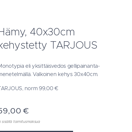
Hämy, 40x30cm
kehystetty TARJOUS
Monotypia eli yksittäisvedos gellipainanta-
menetelmällä. Valkoinen kehys 30x40cm.
TARJOUS, norm 99,00 €
59,00
€
i sisällä toimitusmaksua